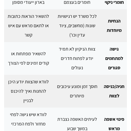
חומרי ניקוי
חומרים בעצמם
בארון ייעודי מסומן
לכל משרד יש רגישויות
להשאיר הוראות כתובות
הנחיות
שונות (מחשבים, ציוד
או לתאם מראש עם איש
מיוחדות
עדין וכו')
קשר
גישה
צוות הניקיון לא תמיד
להשאיר מפתחות או
למתחמים
יודע לפתוח חדרים
קודים זמינים לפי הצורך
סגורים
נעולים
לוודא שהצוות יודע היכן
חניה/כניסה
חוסך זמן ומונע עיכובים
להחנות ואיך להיכנס
לצוות
מיותרים
לבניין
לוודא שיש גישה לפחי
פינוי אשפה
לעיתים האשפה נצברת
מחזור ולפח המרכזי
מראש
במשך שבוע