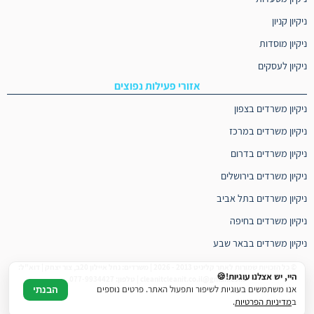
ניקיון קניון
ניקיון מוסדות
ניקיון לעסקים
אזורי פעילות נפוצים
ניקיון משרדים בצפון
ניקיון משרדים במרכז
ניקיון משרדים בדרום
ניקיון משרדים בירושלים
ניקיון משרדים בתל אביב
ניקיון משרדים בחיפה
ניקיון משרדים בבאר שבע
© כל הזכויות שמורות לאתר קליניט 2013 - 2026 | משרדים: נחל איילון 20ב, צור יצחק | דוא"ל:
היי, יש אצלנו עוגיות!🍪
cleanitcleanit.co.il@gmail.com | טלפון: 077-9934427
אנו משתמשים בעוגיות לשיפור ותפעול האתר. פרטים נוספים
הבנתי
ב
מדיניות הפרטיות
.