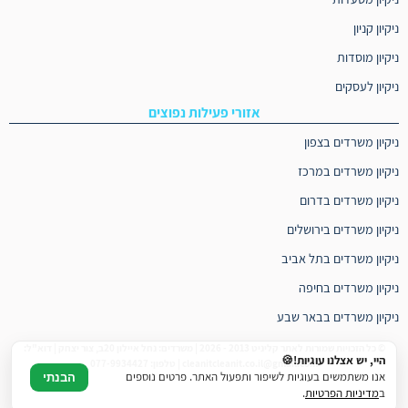
ניקיון קניון
ניקיון מוסדות
ניקיון לעסקים
אזורי פעילות נפוצים
ניקיון משרדים בצפון
ניקיון משרדים במרכז
ניקיון משרדים בדרום
ניקיון משרדים בירושלים
ניקיון משרדים בתל אביב
ניקיון משרדים בחיפה
ניקיון משרדים בבאר שבע
© כל הזכויות שמורות לאתר קליניט 2013 - 2026 | משרדים: נחל איילון 20ב, צור יצחק | דוא"ל:
היי, יש אצלנו עוגיות!🍪
cleanitcleanit.co.il@gmail.com | טלפון: 077-9934427
אנו משתמשים בעוגיות לשיפור ותפעול האתר. פרטים נוספים
הבנתי
ב
מדיניות הפרטיות
.