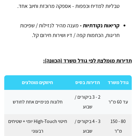
טבליות למדיח וכפפות - אספקה מרוכזת וחיוב אחד.
קריאות נקודתיות -
מענה מהיר לנזילות / שפיכות
חריגות, הכתמות קפה / דיו ושירות חירום קל.
תדירות מומלצת לפי גודל משרד (הכוונה):
גודל משרד
תדירות בסיס
חיזוקים מומלצים
2 - 3 ביקורים /
עד 60 מ"ר
חלונות פנימיים אחת לחודש
שבוע
80 - 150
3 - 4 ביקורים /
חיטוי High-Touch יומי + שטיחים
מ"ר
שבוע
רבעוני